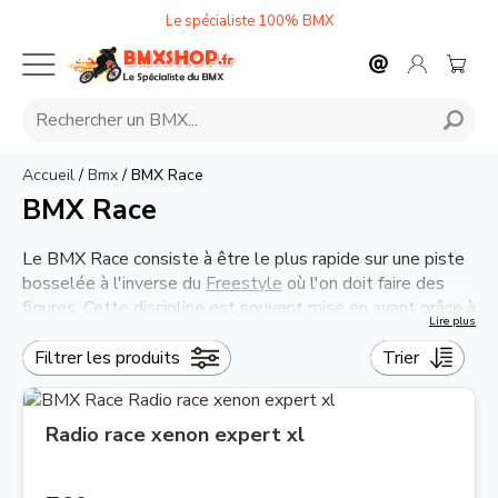
Le spécialiste 100% BMX
Accueil
/
Bmx
/
BMX Race
BMX Race
Le BMX Race consiste à être le plus rapide sur une piste
bosselée à l'inverse du
Freestyle
où l'on doit faire des
figures. Cette discipline est souvent mise en avant grâce à
Lire plus
des courses impressionnantes !
Le BMX Race demande un vélo avec un cadre court en
Filtrer les produits
Trier
aluminium ou en composite. Ils sont généralement mono-
vitesse et possède des freins seulement à l'arrière.
Nous vous proposons une gamme de BMX pour toutes
Radio race xenon expert xl
les courses sur bosses.