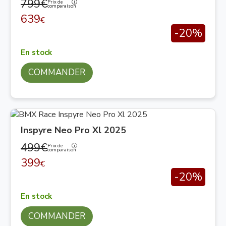
799€
Prix de
comparaison
639
€
-20%
En stock
COMMANDER
Inspyre Neo Pro Xl 2025
499€
Prix de
comparaison
399
€
-20%
En stock
COMMANDER