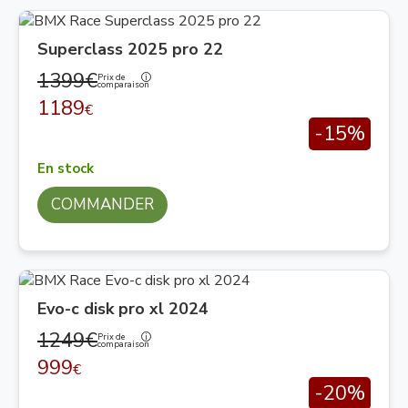
Superclass 2025 pro 22
1399€
Prix de
comparaison
1189
€
-15%
En stock
COMMANDER
Evo-c disk pro xl 2024
1249€
Prix de
comparaison
999
€
-20%