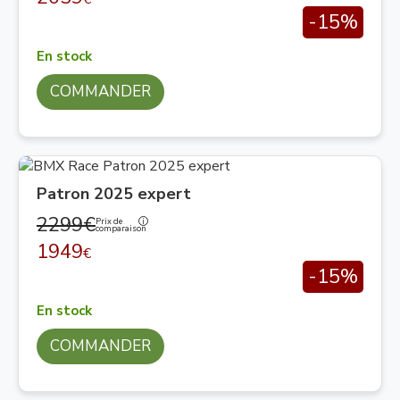
-15%
En stock
COMMANDER
Patron 2025 expert
2299€
Prix de
comparaison
1949
€
-15%
En stock
COMMANDER