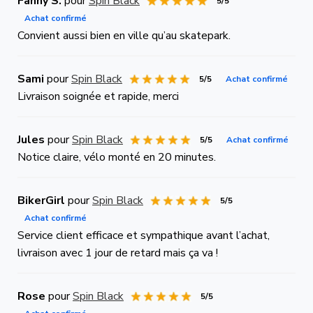
Fanny S.
pour
Spin Black
5/5
Achat confirmé
Convient aussi bien en ville qu’au skatepark.
Sami
pour
Spin Black
5/5
Achat confirmé
Livraison soignée et rapide, merci
Jules
pour
Spin Black
5/5
Achat confirmé
Notice claire, vélo monté en 20 minutes.
BikerGirl
pour
Spin Black
5/5
Achat confirmé
Service client efficace et sympathique avant l’achat,
livraison avec 1 jour de retard mais ça va !
Rose
pour
Spin Black
5/5