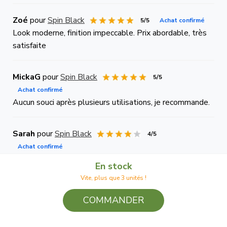
Zoé
pour
Spin Black
5/5
Achat confirmé
Look moderne, finition impeccable. Prix abordable, très
satisfaite
MickaG
pour
Spin Black
5/5
Achat confirmé
Aucun souci après plusieurs utilisations, je recommande.
Sarah
pour
Spin Black
4/5
Achat confirmé
Commande facile, livraison avec un jour de retard mais ça
En stock
va, demande au SAV pour le montage, service réactif
Vite, plus que 3 unités !
COMMANDER
Stefan
pour
Spin Black
5/5
Achat confirmé