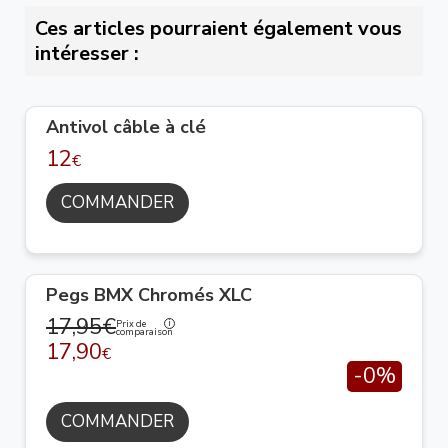
Ces articles pourraient également vous
intéresser :
Antivol câble à clé
12
€
COMMANDER
Pegs BMX Chromés XLC
17,95€
Prix de
comparaison
17,90
€
-0%
COMMANDER