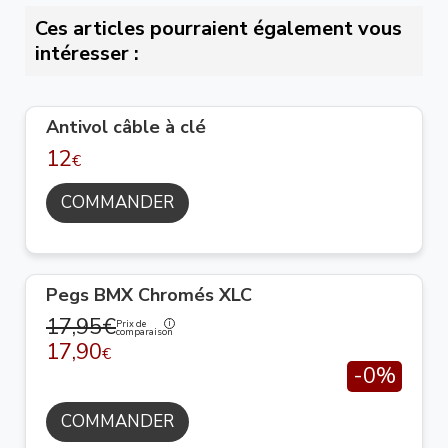
Ces articles pourraient également vous
intéresser :
Antivol câble à clé
12
€
COMMANDER
Pegs BMX Chromés XLC
17,95€
Prix de
comparaison
17,90
€
-0%
COMMANDER