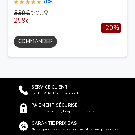
(106)
339€
Prix de
comparaison
259
€
-20%
COMMANDER
SERVICE CLIENT
02 85 52 37 37 ou par email
PAIEMENT SÉCURISÉ
Paiements par CB, Paypal, chèques, virement...
GARANTIE PRIX BAS
Nous garantissons les prix les plus bas possibles