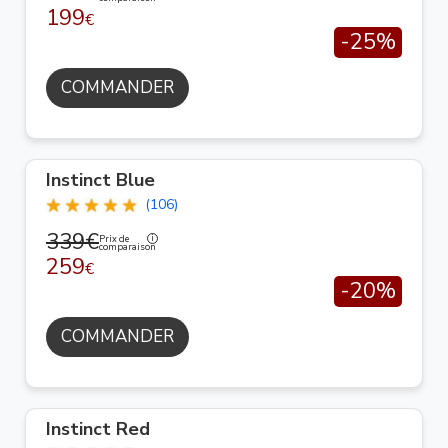
199
€
-25%
COMMANDER
Instinct Blue
(106)
339€
Prix de
comparaison
259
€
-20%
COMMANDER
Instinct Red