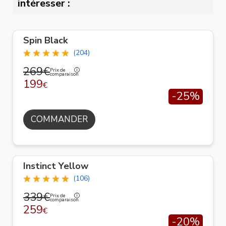
intéresser :
Spin Black
(204)
269€
Prix de
comparaison
199
€
-25%
COMMANDER
Instinct Yellow
(106)
339€
Prix de
comparaison
259
€
-20%