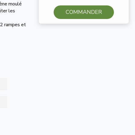
lène moulé
ter les
COMMANDER
 2 rampes et