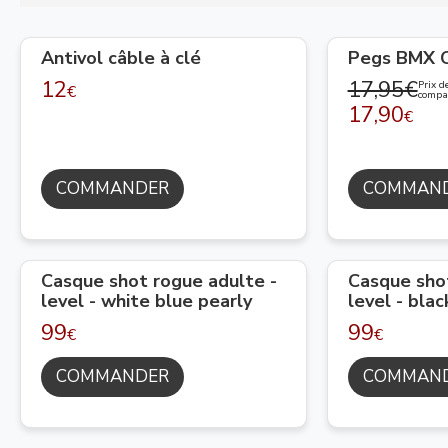
Antivol câble à clé
Pegs BMX 
12
17,95€
Prix d
€
compa
17,90
€
COMMANDER
COMMAN
Casque shot rogue adulte -
Casque shot
level - white blue pearly
level - bla
99
99
€
€
COMMANDER
COMMAN