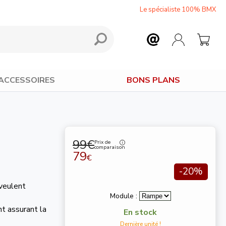
Le spécialiste 100% BMX
ACCESSOIRES
BONS PLANS
99€
Prix de
comparaison
79
€
-20%
 veulent
Module :
t assurant la
En stock
Dernière unité !