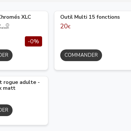
Chromés XLC
Outil Multi 15 fonctions
20
e
€
raison
-0%
DER
COMMANDER
 rogue adulte -
ck matt
DER