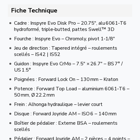
Fiche Technique
Cadre : Inspyre Evo Disk Pro – 20.75″, alu 6061‑T6
hydroformé, triple‑butted, pattes Swell™ 3D
Fourche : Inspyre Evo – Chromoly, pivot 1‑1/8″
Jeu de direction : Tapered intégré – roulements
scellés – IS42 | IS52
Guidon : Inspyre Evo CrMo – 7.5″ × 26.7″ – BS 7° /
US 1.5°
Poignées : Forward Lock On – 130 mm – Kraton
Potence : Forward Top Load – aluminium 6061‑T6 –
50 mm, Ø 22.2 mm
Frein : Alhonga hydraulique – levier court
Disque : Forward Joyride AM – ISO 6 – 140 mm
Boîtier de pédalier : Externe BSA – roulements
scellés
Pédalier : Forward Joyride AM – 2 pièces – 4 points –