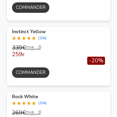
COMMANDER
Instinct Yellow
(106)
339€
Prix de
comparaison
259
€
-20%
COMMANDER
Rock White
(204)
269€
Prix de
comparaison