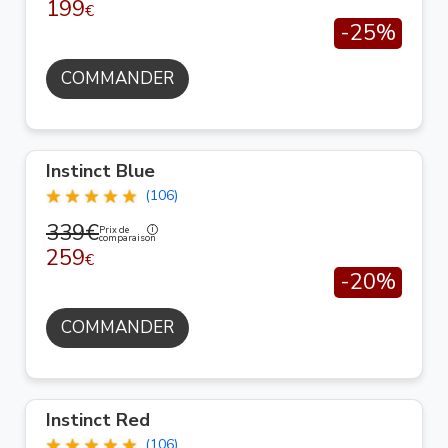
199
€
-25%
COMMANDER
Instinct Blue
(106)
339€
Prix de
comparaison
259
€
-20%
COMMANDER
Instinct Red
(106)