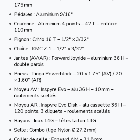
175 mm
Pédales : Aluminium 9/16″
Couronne : Aluminium 4 points – 42 T – entraxe
110 mm
Pignon : CrMo 16 T – 1/2″ × 3/32″
Chaîne : KMC Z‑1 – 1/2″ × 3/32″
Jantes (AV/AR) : Forward Joyride – aluminium 36 H –
double parois
Pneus : Tioga Powerblock – 20 × 1.75″ (AV) / 20
× 1.60″ (AR)
Moyeu AV : Inspyre Evo – alu 36 H – 10 mm –
roulements scellés
Moyeu AR : Inspyre Evo Disk – alu cassette 36 H –
120 points, 3 cliquets – roulements scellés
Rayons : Inox 14G – têtes laiton 14G
Selle : Combo (tige Nylon Ø 27.2 mm)
Collier de selle : Forward AM – 31.8 mm