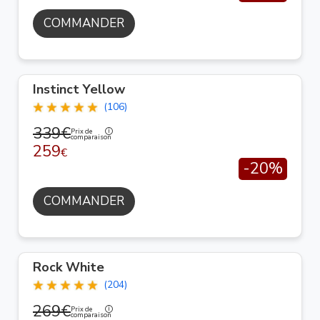
COMMANDER
Instinct Yellow
(106)
339€
Prix de
comparaison
259
€
-20%
COMMANDER
Rock White
(204)
269€
Prix de
comparaison