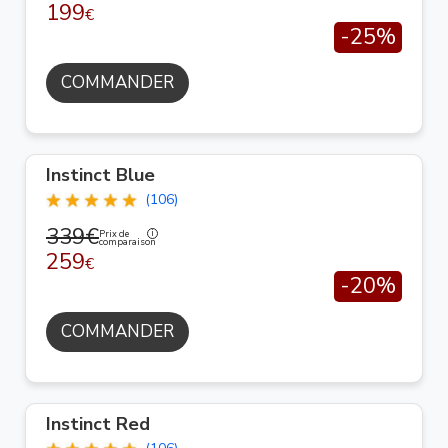
199
€
-25%
COMMANDER
Instinct Blue
(106)
339€
Prix de
comparaison
259
€
-20%
COMMANDER
Instinct Red