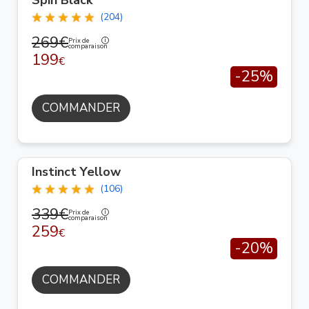
Spin Black
(204)
269€
Prix de
comparaison
199
€
-25%
COMMANDER
Instinct Yellow
(106)
339€
Prix de
comparaison
259
€
-20%
COMMANDER