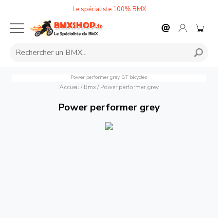
Le spécialiste 100% BMX
Power performer grey
GT bicycles
Accueil
/
Bmx
/
Power performer grey
Power performer grey