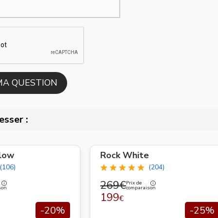
esser :
llow
Rock White
(106)
(204)
269€
Prix de
son
comparaison
199
€
-20%
-25%