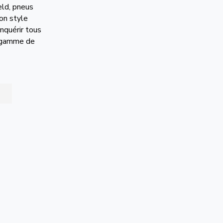
eld, pneus
on style
onquérir tous
a gamme de