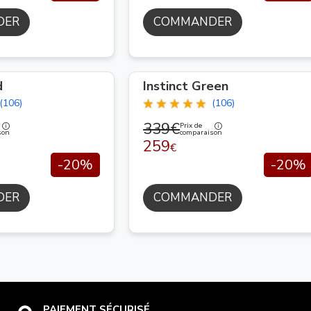
DER
COMMANDER
d
Instinct Green
(106)
(106)
339€
Prix de
son
comparaison
259
€
-20%
-20%
DER
COMMANDER
PAIEMENT SÉCURISÉ