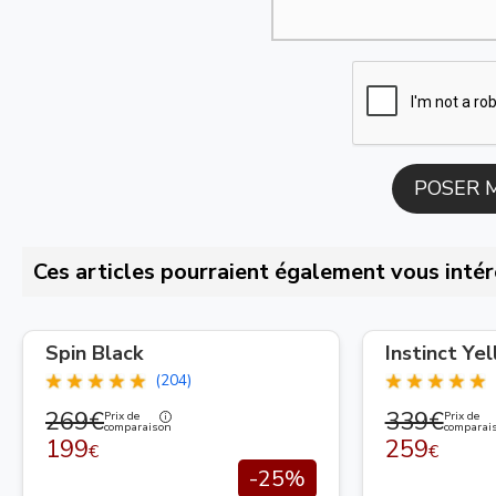
Ces articles pourraient également vous intér
Spin Black
Instinct Ye
(204)
269€
339€
Prix de
Prix de
comparaison
comparai
199
259
€
€
-25%