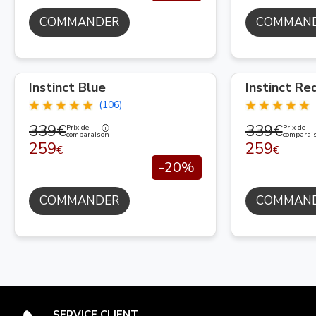
COMMANDER
COMMAN
Instinct Blue
Instinct Re
(106)
339€
339€
Prix de
Prix de
comparaison
comparai
259
259
€
€
-20%
COMMANDER
COMMAN
SERVICE CLIENT