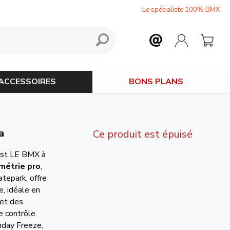
Le spécialiste 100% BMX
ACCESSOIRES
BONS PLANS
a
Ce produit est épuisé
st LE BMX à
métrie pro
,
tepark, offre
e, idéale en
met des
e contrôle.
day Freeze,