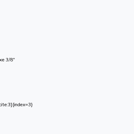
axe 3/8″
cite:3]{index=3}