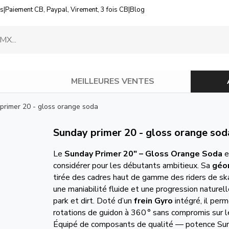
us
|
Paiement CB, Paypal, Virement, 3 fois CB
|
Blog
MEILLEURES VENTES
primer 20 - gloss orange soda
Sunday primer 20 - gloss orange sod
Le
Sunday Primer 20″ – Gloss Orange Soda
e
considérer pour les débutants ambitieux. Sa
géo
tirée des cadres haut de gamme des riders de ska
une maniabilité fluide et une progression naturell
park et dirt. Doté d’un
frein Gyro
intégré, il per
rotations de guidon à 360 ° sans compromis sur l
Équipé de composants de qualité — potence Sun